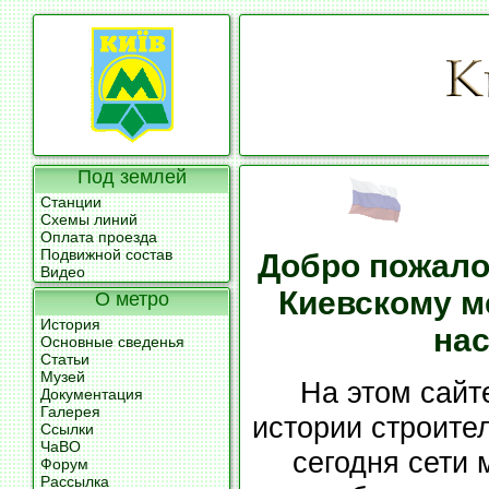
Под землей
Станции
Схемы линий
Оплата проезда
Подвижной состав
Добро пожало
Видео
Киевскому м
О метро
История
на
Основные сведенья
Статьи
Музей
Hа этом сайт
Документация
Галерея
истории строите
Ссылки
ЧаВО
сегодня сети 
Форум
Рассылка