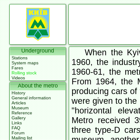
Underground
When the Kyiv
Stations
1960, the indust
System maps
Fares
1960-61, the met
Rolling stock
Videos
From 1964, the M
About the metro
producing cars of t
History
General information
were given to the 
Articles
Museum
"horizontal eleva
Reference
Gallery
Metro received 3
Links
FAQ
three type-D cars
Forum
museum, another 
Mailing list