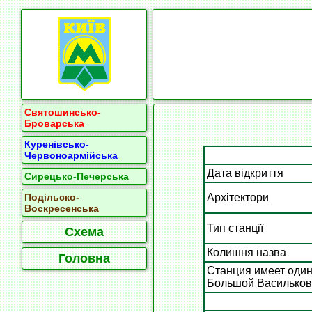
Святошинсько-
Броварська
Куренівсько-
Червоноармійська
Дата відкриття
Сирецько-Печерська
Архітектори
Подільско-
Воскресенська
Тип станції
Схема
Колишня назва
Головна
Станция имеет оди
Большой Васильковс